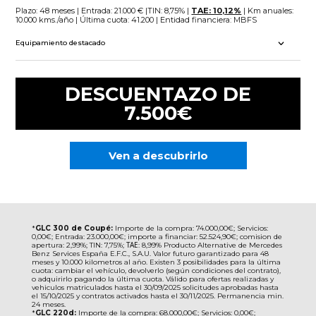
Plazo: 48 meses | Entrada: 21.000 € |TIN: 8,75% |
TAE: 10,12%
| Km anuales:
10.000 kms./año | Última cuota: 41.200 | Entidad financiera: MBFS
Equipamiento destacado
DESCUENTAZO DE
7.500€
Ven a descubrirlo
*
GLC 300 de Coupé
:
Importe de la compra: 74.000,00€; Servicios:
0,00€; Entrada: 23.000,00€; importe a financiar: 52.524,90€; comision de
apertura: 2,99%; TIN: 7,75%; ΤΑΕ: 8,99% Producto Alternative de Mercedes
Benz Services España E.F.C., S.A.U. Valor futuro garantizado para 48
meses y 10.000 kilometros al año. Existen 3 posibilidades para la última
cuota: cambiar el vehículo, devolverlo (según condiciones del contrato),
o adquirirlo pagando la última cuota. Válido para ofertas realizadas y
vehiculos matriculados hasta el 30/09/2025 solicitudes aprobadas hasta
el 15/10/2025 y contratos activados hasta el 30/11/2025. Permanencia min.
24 meses.
*
GLC 220d:
Importe de la compra: 68.000,00€; Servicios: 0,00€;