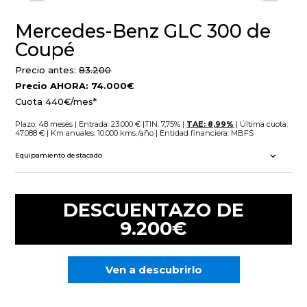
Mercedes-Benz GLC 300 de
Coupé
Precio antes:
83.200
Precio AHORA: 74.000€
Cuota 440€/mes*
Plazo: 48 meses | Entrada: 23.000 € |TIN: 7,75% |
TAE: 8,99%
| Última cuota:
47.088
€ | Km anuales: 10.000 kms./año | Entidad financiera: MBFS
Equipamiento destacado
DESCUENTAZO DE
9.200€
Ven a descubrirlo