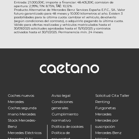
Entrada: 21.000,00€; importe a financiar: 48.405,30€; comision de
apertura: 2,99%; TIN: 8.75%; ΤΑΕ: 10,12%
Producto Alternative de Mercedes Benz Services España E.F.C., SA.. Valor
futuro garantizado para 48 meses y 10.000 kilometros al año. Existen 3
posibilidades para la última cuota: cambiar el vehículo, devolverlo
(según condiciones del contrato), o adquirirlo pagando la última cuota.
Válido para ofertas realizadas y vehículos matriculados hasta el
30/09/2025 solicitudes aprobadas hasta el 15/10/2025 y contratos
activados hasta el 30/11/2025. Permanencia mín. 24 meses.
Coches nuevos
Aviso legal
Solicitud Cita Taller
Mercedes
Condiciones
Renting
Coches segunda
generales
Furgonetas
mano Mercedes
Cumplimiento
Mercedes
Stock Mercedes-
normativo
Mercedes por
Benz
Política de cookies
suscripción
Mercedes Eléctricos
Política de
Mercedes Benz
Mercedes SUV
privacidad
Málaga