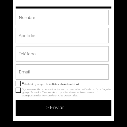
*
He leído y acepto la
Política de Privacidad
Sí, deseo recibir comunicaciones comerciales de Caetano España y de
grupo Salvador Caetano Auto pudiendo estar basadas en mi
comportamiento y preferencias personales.