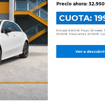
Precio ahora: 32.95
CUOTA: 19
Entrada: 8.800€. Plazo: 36 meses. 
35.950€. Precio ahora: 32.950€. Con
Ven a descubrir