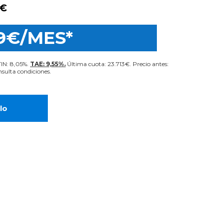
0€
9€/MES*
TIN: 8,05%.
TAE: 9,55%.
Última cuota: 23.713€. Precio antes:
sulta condiciones.
lo