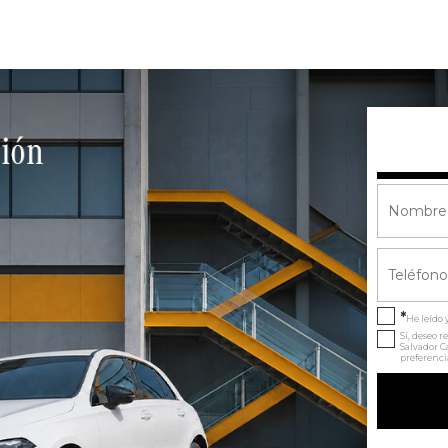
*
He leído 
Sí, deseo 
Salvador 
preferenci