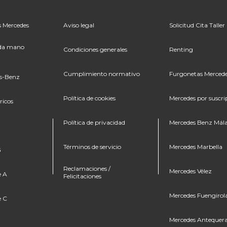
 Mercedes
Aviso legal
Solicitud Cita Taller
da mano
Condiciones generales
Renting
Cumplimiento normativo
Furgonetas Merced
es-Benz
Política de cookies
Mercedes por suscri
ricos
Política de privacidad
Mercedes Benz Mál
Términos de servicio
Mercedes Marbella
G
Reclamaciones /
Mercedes Vélez
e A
Felicitaciones
Mercedes Fuengirol
e C
Mercedes Antequer