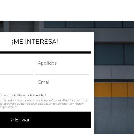
¡ME INTERESA!
y acepto la
Política de Privacidad
recibir comunicaciones comerciales de Caetano España y de grupo
Caetano Auto pudiendo estar basadas en mi comportamiento y
as personales.