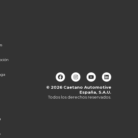
es
pción
aga
© 2026
Caetano Automotive
España, S.A.U.
Todos los derechos reservados.
a
a