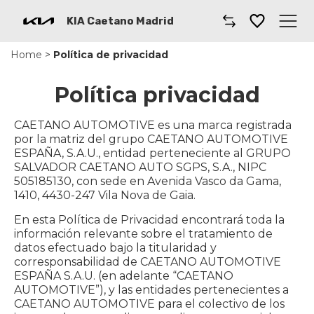
KIA Caetano Madrid
Home
>
Política de privacidad
Caetano
Política privacidad
Comprar un coche
CAETANO AUTOMOTIVE es una marca registrada
Gama de Modelos
por la matriz del grupo CAETANO AUTOMOTIVE
ESPAÑA, S.A.U., entidad perteneciente al GRUPO
Furgonetas
SALVADOR CAETANO AUTO SGPS, S.A., NIPC
505185130, con sede en Avenida Vasco da Gama,
1410, 4430-247 Vila Nova de Gaia.
Taller
En esta Política de Privacidad encontrará toda la
información relevante sobre el tratamiento de
Kia Renting
datos efectuado bajo la titularidad y
corresponsabilidad de CAETANO AUTOMOTIVE
Dónde encontrarnos
ESPAÑA S.A.U. (en adelante “CAETANO
AUTOMOTIVE”), y las entidades pertenecientes a
CAETANO AUTOMOTIVE para el colectivo de los