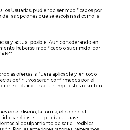
s los Usuarios, pudiendo ser modificados por
n de las opciones que se escojan así como la
ecisa y actual posible. Aun considerando en
lemente haberse modificado o suprimido, por
ETANO.
opias ofertas, si fuera aplicable y, en todo
recios definitivos serán confirmados por el
mpra se incluirán cuantos impuestos resulten
s en el diseño, la forma, el color o el
cido cambios en el producto tras su
ientes al equipamiento de serie. Posibles
sión. Por las anteriores razones, reiteramos