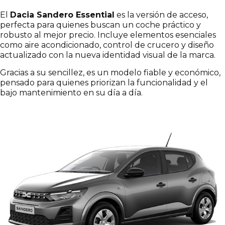
¡Escríbenos sin compromiso si te interesa
El
Dacia Sandero Essential
es la versión de acceso,
este modelo!
perfecta para quienes buscan un coche práctico y
robusto al mejor precio. Incluye elementos esenciales
como aire acondicionado, control de crucero y diseño
actualizado con la nueva identidad visual de la marca.
Gracias a su sencillez, es un modelo fiable y económico,
pensado para quienes priorizan la funcionalidad y el
bajo mantenimiento en su día a día.
Selecciona una localización
He leído y acepto la
*
Política de