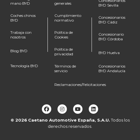
Concesionarios
mano BYD
generales
BYD Sevilla
Coches chinos
Cumplimiento
Concesionarios
BYD
normativo
BYD Cádiz
Trabaja con
Política de
Concesionario
nosotros
Cookies
BYD Córdoba
Política de
Blog BYD
BYD Huelva
privacidad
Tecnología BYD
Términos de
Concesionarios
servicio
BYD Andalucía
Reclamaciones/Felicitaciones
© 2026
Caetano Automotive España, S.A.U.
Todos los
derechos reservados.