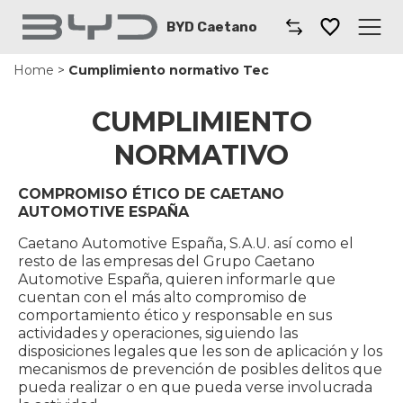
BYD Caetano
Home
>
Cumplimiento normativo Tec
Caetano
CUMPLIMIENTO
Comprar un coche
NORMATIVO
Modelos BYD
COMPROMISO ÉTICO DE CAETANO
AUTOMOTIVE ESPAÑA
Taller
Caetano Automotive España, S.A.U. así como el
Renting
resto de las empresas del Grupo Caetano
Automotive España, quieren informarle que
cuentan con el más alto compromiso de
Coches por suscripción
comportamiento ético y responsable en sus
actividades y operaciones, siguiendo las
Sobre BYD
disposiciones legales que les son de aplicación y los
mecanismos de prevención de posibles delitos que
pueda realizar o en que pueda verse involucrada
Dónde encontrarnos