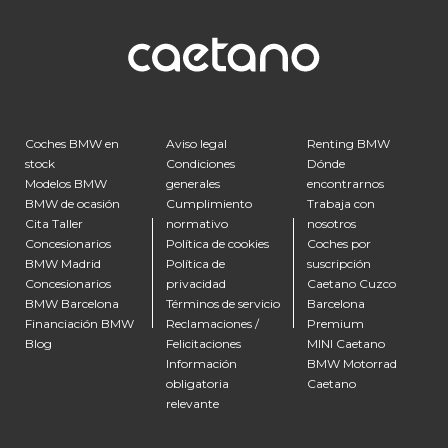
Coches BMW en
Aviso legal
Renting BMW
stock
Condiciones
Dónde
Modelos BMW
generales
encontrarnos
BMW de ocasión
Cumplimiento
Trabaja con
Cita Taller
normativo
nosotros
Concesionarios
Política de cookies
Coches por
BMW Madrid
Política de
suscripción
Concesionarios
privacidad
Caetano Cuzco
BMW Barcelona
Términos de servicio
Barcelona
Financiación BMW
Reclamaciones /
Premium
Blog
Felicitaciones
MINI Caetano
Información
BMW Motorrad
obligatoria
Caetano
relevante