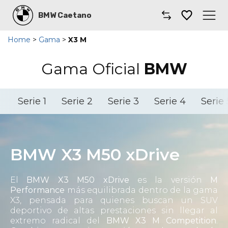
BMW Caetano
Home
>
Gama
>
X3 M
Caetano
Gama Oficial
BMW
Comprar un coche
Gama de Modelos
Serie 1
Serie 2
Serie 3
Serie 4
Serie 
Taller
Renting
BMW X3 M50 xDrive
Llámanos
El
BMW X3 M50 xDrive
es la versión
M
Performance
más equilibrada dentro de la gama
Coches por suscripción
X3, pensada para quienes buscan un SUV
deportivo de altas prestaciones sin llegar al
extremo radical del
BMW X3 M Competition
.
Dónde encontrarnos