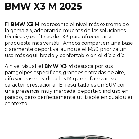
BMW X3 M 2025
¡Escríbenos sin compromiso si te interesa
este modelo!
El
BMW X3 M
representa el nivel más extremo de
la gama X3, adoptando muchas de las soluciones
técnicas y estéticas del X3 para ofrecer una
propuesta más versátil. Ambos comparten una base
claramente deportiva, aunque el M50 prioriza un
uso más equilibrado y confortable en el día a día.
A nivel visual, el
BMW X3 M
destaca por sus
paragolpes específicos, grandes entradas de aire,
difusor trasero y detalles M que refuerzan su
carácter prestacional. El resultado es un SUV con
una presencia muy marcada, deportivo incluso en
parado, pero perfectamente utilizable en cualquier
contexto.
Elige tu comunidad
*
Selecciona una opción
*