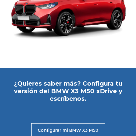
¿Quieres saber más? Configura tu
versión del BMW X3 M50 xDrive y
escríbenos.
Configurar mi BMW X3 M50