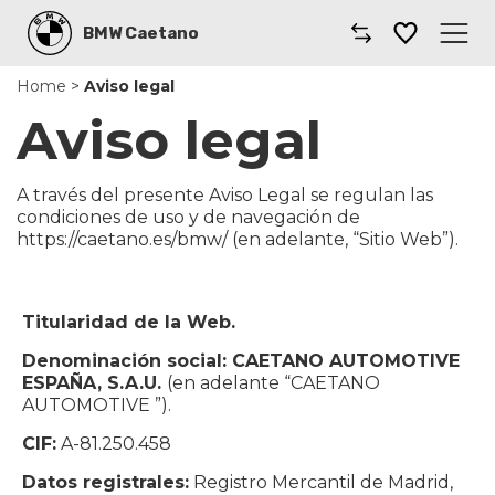
BMW Caetano
Home
>
Aviso legal
Caetano
Aviso legal
Comprar un coche
A través del presente Aviso Legal se regulan las
Gama de Modelos
condiciones de uso y de navegación de
https://caetano.es/bmw/ (en adelante, “Sitio Web”).
Taller
Renting
Titularidad de la Web.
Denominación social: CAETANO AUTOMOTIVE
Llámanos
ESPAÑA, S.A.U.
(en adelante “CAETANO
AUTOMOTIVE ”).
Coches por suscripción
CIF:
A-81.250.458
Dónde encontrarnos
Datos registrales:
Registro Mercantil de Madrid,