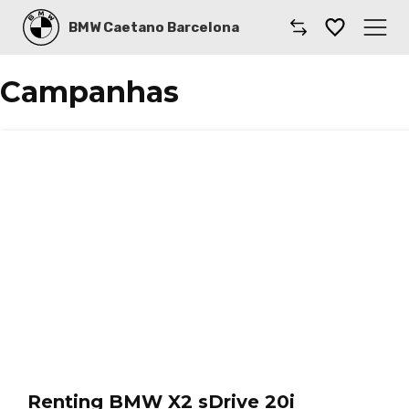
BMW Caetano Barcelona
Caetano
Campanhas
Comprar un coche
Gama BMW
Renting
Taller BMW Barcelona
Instalaciones
Dónde encontrarnos
Nuestras marcas
Renting BMW X2 sDrive 20i