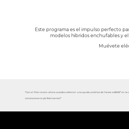
Este programa es el impulso perfecto para
modelos hibridos enchufables y elé
Muévete eléc
*Con el Plan Auto+ ahora puedes obtener una ayuda pública de hasta 4.800€* en la c
concesionario y/o fabricante)*