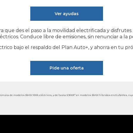
Ver ayudas
 que des el paso a la movilidad electrificada y disfrute
ctricos. Conduce libre de emisiones, sin renunciar a la p
trico bajo el respaldo del Plan Auto+, y ahorra en tu pr
Pide una oferta
ompra de modelos BMW 100% eléctricos, y de hasta 3.900€* en modelos BMW híbridos enchufables, cuyo pre