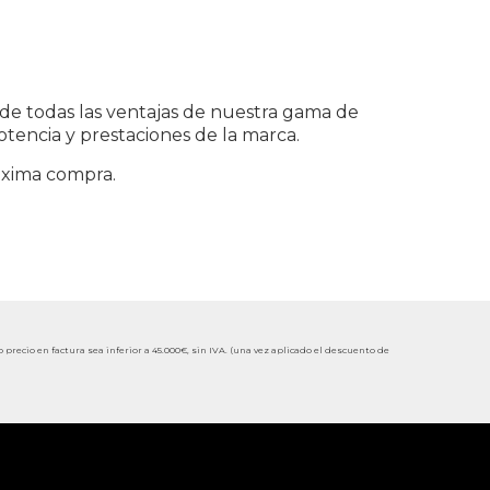
s de todas las ventajas de nuestra gama de
otencia y prestaciones de la marca.
óxima compra.
cio en factura sea inferior a 45.000€, sin IVA. (una vez aplicado el descuento de