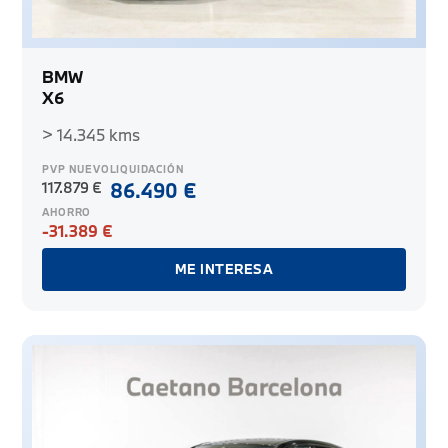
BMW
X6
> 14.345 kms
PVP NUEVO
LIQUIDACIÓN
117.879 €
86.490 €
AHORRO
-31.389 €
ME INTERESA