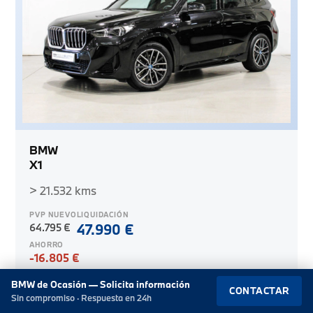
BMW
X1
> 21.532 kms
PVP NUEVO
LIQUIDACIÓN
64.795 €
47.990 €
AHORRO
-16.805 €
ME INTERESA
BMW de Ocasión — Solicita información
CONTACTAR
Sin compromiso · Respuesta en 24h