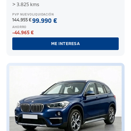
> 3.825 kms
PVP NUEVO
LIQUIDACIÓN
144.955 €
99.990 €
AHORRO
-44.965 €
ME INTERESA