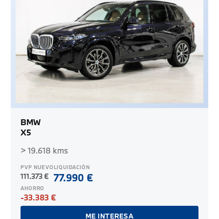
BMW
X5
> 19.618 kms
PVP NUEVO
LIQUIDACIÓN
111.373 €
77.990 €
AHORRO
-33.383 €
ME INTERESA