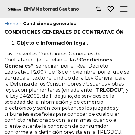
BMW Motorrad Caetano
Home
>
Condiciones generales
Caetano
CONDICIONES GENERALES DE CONTRATACIÓN
Taller
Objeto e información legal.
Las presentes Condiciones Generales de
Motos BMW
Contratación (en adelante, las
“Condiciones
Generales”
) se regirán por el Real Decreto
Motos de ocasión
Legislativo 1/2007, de 16 de noviembre, por el que se
aprueba el texto refundido de la Ley General para
la Defensa de los Consumidores y Usuarios y otras
Boutique y accesorios
leyes complementarias (en adelante, “
TRLGDCU
”) y
la Ley 34/2002, de 11 de julio, de servicios de la
Blog
sociedad de la información y de comercio
electrónico y serán competentes los juzgados y
tribunales españoles para conocer de cualquier
Promociones
conflicto relacionado con las mismas, cuando el
cliente ostente la condición de consumidor
Donde encontrarnos
conforme a la definición prevista en la TRLGDCU.