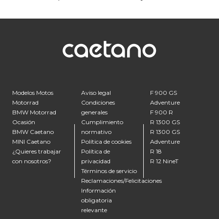
Modelos Motos
Aviso legal
F 900 GS
Motorrad
Condiciones
Adventure
BMW Motorrad
generales
F 900 R
Ocasión
Cumplimiento
R 1300 GS
BMW Caetano
normativo
R 1300 GS
MINI Caetano
Política de cookies
Adventure
¿Quieres trabajar
Política de
R 18
con nosotros?
privacidad
R 12 NineT
Términos de servicio
Reclamaciones/Felicitaciones
Información
obligatoria
relevante