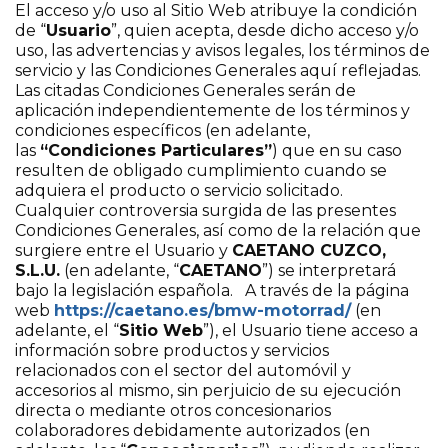
El acceso y/o uso al Sitio Web atribuye la condición
de “
Usuario
”, quien acepta, desde dicho acceso y/o
RENT A RIDE
uso, las advertencias y avisos legales, los términos de
servicio y las Condiciones Generales aquí reflejadas.
Las citadas Condiciones Generales serán de
aplicación independientemente de los términos y
condiciones específicos (en adelante,
las
“Condiciones Particulares”
) que en su caso
resulten de obligado cumplimiento cuando se
adquiera el producto o servicio solicitado.
Cualquier controversia surgida de las presentes
Condiciones Generales, así como de la relación que
surgiere entre el Usuario y
CAETANO CUZCO,
S.L.U.
(en adelante, “
CAETANO
”) se interpretará
bajo la legislación española. A través de la página
web
https://caetano.es/bmw-motorrad/
(en
adelante, el “
Sitio Web
”), el Usuario tiene acceso a
información sobre productos y servicios
relacionados con el sector del automóvil y
accesorios al mismo, sin perjuicio de su ejecución
directa o mediante otros concesionarios
colaboradores debidamente autorizados (en