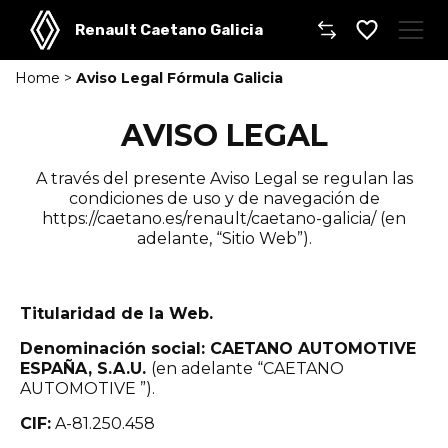
Renault Caetano Galicia
Home
>
Aviso Legal Fórmula Galicia
Caetano
AVISO LEGAL
Comprar un coche
A través del presente Aviso Legal se regulan las
Gama de modelos
condiciones de uso y de navegación de
https://caetano.es/renault/caetano-galicia/ (en
Gama Comerciales
adelante, “Sitio Web”).
Taller
Titularidad de la Web.
Dónde encontrarnos
Denominación social: CAETANO AUTOMOTIVE
ESPAÑA, S.A.U.
(en adelante “CAETANO
AUTOMOTIVE ”).
CIF:
A-81.250.458