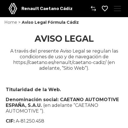
Renault Caetano Cádiz
Home
>
Aviso Legal Fórmula Cádiz
Caetano
AVISO LEGAL
Comprar un coche
A través del presente Aviso Legal se regulan las
Gama de modelos
condiciones de uso y de navegación de
https://caetano.es/renault/caetano-cadiz/ (en
Gama Comerciales
adelante, “Sitio Web”).
Taller
Titularidad de la Web.
Dónde encontrarnos
Denominación social: CAETANO AUTOMOTIVE
ESPAÑA, S.A.U.
(en adelante “CAETANO
AUTOMOTIVE ”).
CIF:
A-81.250.458