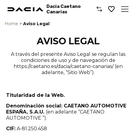
Dacia Caetano
Canarias
Home
>
Aviso Legal
Caetano
AVISO LEGAL
Comprar un coche
A través del presente Aviso Legal se regulan las
Gama de Modelos
condiciones de uso y de navegación de
https://caetano.es/dacia/caetano-canarias/ (en
Renault
adelante, “Sitio Web”).
Taller
Titularidad de la Web.
Donde Encontrarnos
Denominación social: CAETANO AUTOMOTIVE
ESPAÑA, S.A.U.
(en adelante “CAETANO
AUTOMOTIVE ”).
CIF:
A-81.250.458