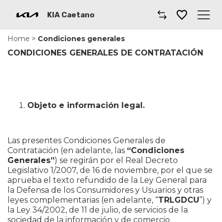
KIA Caetano
Home
>
Condiciones generales
Caetano
CONDICIONES GENERALES DE CONTRATACIÓN
Comprar un coche
Gama Kia
Objeto e información legal.
Furgonetas
Las presentes Condiciones Generales de
Cita Taller
Contratación (en adelante, las
“Condiciones
Generales”
) se regirán por el Real Decreto
Financiación
Legislativo 1/2007, de 16 de noviembre, por el que se
aprueba el texto refundido de la Ley General para
la Defensa de los Consumidores y Usuarios y otras
Renting
leyes complementarias (en adelante, “
TRLGDCU
”) y
la Ley 34/2002, de 11 de julio, de servicios de la
Coches por suscripción
sociedad de la información y de comercio