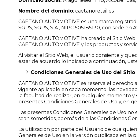
Domicilio social:
Aragoneses nº 18, Alcobendas,
Nombre del dominio
: caetanoretail.es
CAETANO AUTOMOTIVE es una marca registrad
SGPS, SGPS, S.A., NIPC 505185130, con sede en A
CAETANO AUTOMOTIVE ha creado el Sitio Web con l
CAETANO AUTOMOTIVE y los productos y servicio
Al visitar el Sitio Web, el usuario consiente y q
estar de acuerdo lo indicado a continuación, us
Condiciones Generales de Uso del Siti
CAETANO AUTOMOTIVE se reserva el derecho a mod
vigente aplicable en cada momento, las novedad
la facultad de realizar, en cualquier momento y s
presentes Condiciones Generales de Uso y, en ge
Las presentes Condiciones Generales de Uso no ex
sean sometidos, además de a las Condiciones Gene
La utilización por parte del Usuario de cualquier
Generales de Uso en la versión publicada en la 