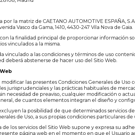
 28108, Madrid
a por la matriz de CAETANO AUTOMOTIVE ESPAÑA, S.
venida Vasco da Gama, 1410, 4430-247 Vila Nova de Gaia.
a finalidad principal de proporcionar información sobr
s vinculados a la misma.
ueda vinculado a las condiciones y términos de uso conten
ted deberá abstenerse de hacer uso del Sitio Web.
o Web
ificar las presentes Condiciones Generales de Uso con 
es jurisprudenciales y las prácticas habituales de me
in necesidad de preaviso, cualquier modificación o actual
neral, de cuantos elementos integran el diseño y configu
cluyen la posibilidad de que determinados servicios del S
rales de Uso, a sus propias condiciones particulares de u
a de los servicios del Sitio Web supone y expresa su adh
presente página web en el momento en que el Usuario acc