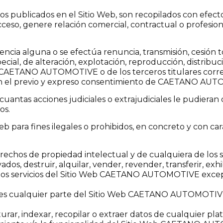
culos publicados en el Sitio Web, son recopilados con efe
acceso, genere relación comercial, contractual o profesi
cia alguna o se efectúa renuncia, transmisión, cesión to
cial, de alteración, explotación, reproducción, distribu
de CAETANO AUTOMOTIVE o de los terceros titulares corr
sin el previo y expreso consentimiento de CAETANO AUTO
e cuantas acciones judiciales o extrajudiciales le pud
os.
Web para fines ilegales o prohibidos, en concreto y con c
 derechos de propiedad intelectual y de cualquiera de l
vados, destruir, alquilar, vender, revender, transferir, ex
o los servicios del Sitio Web CAETANO AUTOMOTIVE exce
ames cualquier parte del Sitio Web CAETANO AUTOMOTIVE
apturar, indexar, recopilar o extraer datos de cualqui