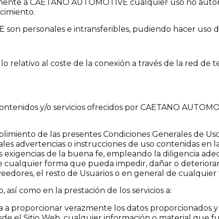
amente a CAETANO AUTOMOTIVE cualquier uso no autoriz
cimiento.
n personales e intransferibles, pudiendo hacer uso de 
 lo relativo al coste de la conexión a través de la red d
contenidos y/o servicios ofrecidos por CAETANO AUTOMOTI
plimiento de las presentes Condiciones Generales de Uso
iales advertencias o instrucciones de uso contenidas en l
s exigencias de la buena fe, empleando la diligencia ade
 de cualquier forma que pueda impedir, dañar o deterior
res, el resto de Usuarios o en general de cualquier 
b, así como en la prestación de los servicios a:
liga a proporcionar verazmente los datos proporcionados 
sde el Sitio Web, cualquier información o material que fu