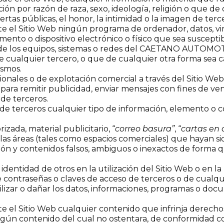
nación por razón de raza, sexo, ideología, religión o que 
ertas públicas, el honor, la intimidad o la imagen de terc
te el Sitio Web ningún programa de ordenador, datos, vi
ento o dispositivo electrónico o físico que sea suscepti
ra de los equipos, sistemas o redes del CAETANO AUTOMO
lquier tercero, o que de cualquier otra forma sea cap
ismos.
ionales o de explotación comercial a través del Sitio Web,
para remitir publicidad, enviar mensajes con fines de ven
de terceros.
n de terceros cualquier tipo de información, elemento o c
izada, material publicitario, “
correo basura”
, “
cartas en
llas áreas (tales como espacios comerciales) que hayan s
ión y contenidos falsos, ambiguos o inexactos de forma q
a identidad de otros en la utilización del Sitio Web o en la 
e contraseñas o claves de acceso de terceros o de cualqu
 inutilizar o dañar los datos, informaciones, programas o
e el Sitio Web cualquier contenido que infrinja derechos
ngún contenido del cual no ostentara, de conformidad con