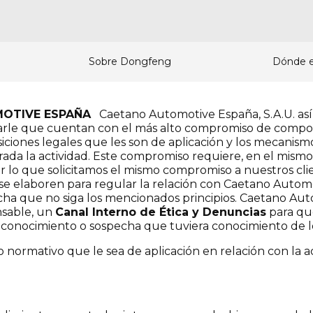
Sobre Dongfeng
Dónde 
OTIVE ESPAÑA
Caetano Automotive España, S.A.U. así
rle que cuentan con el más alto compromiso de compor
osiciones legales que les son de aplicación y los mecanis
da la actividad. Este compromiso requiere, en el mismo s
or lo que solicitamos el mismo compromiso a nuestros cli
e elaboren para regular la relación con Caetano Automo
pecha que no siga los mencionados principios. Caetano 
nsable, un
Canal Interno de Ética y Denuncias
para qu
o, conocimiento o sospecha que tuviera conocimiento de 
 normativo que le sea de aplicación en relación con la ac
.