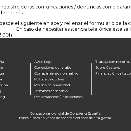
n registro de las comunicaciones / denuncias como garant
de interés.
o desde el siguiente enlace y rellenar el formulario de l
unciar
En caso de necesitar asistencia telefónica ésta se
18:00h
ña
Aviso Legal
Trabaja con nosotros
id
Condiciones generales
Sobre Caetano
ga
Cumplimiento normativo
Financiación de tu c
la
Política de cookies
ruña
Política de privacidad
g
Términos de servicio
eng
Reclamaciones/Felicitaciones
Concesionario oficial de Dongfeng España.
Especialistas en venta de coches eléctricos de alta gama.