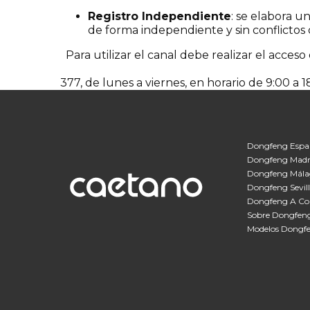
Registro Independiente
: se elabora u
de forma independiente y sin conflictos 
Para utilizar el canal debe realizar el acces
https://caetanoretail.canaldenuncia.app/den
377, de lunes a viernes, en horario de 9:00 a 
Dongfeng Espa
Dongfeng Madr
Dongfeng Mála
Dongfeng Sevil
Dongfeng A Co
Sobre Dongfen
Modelos Dongf