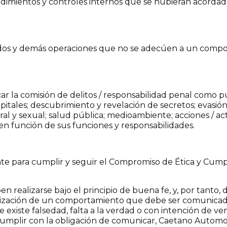
edimientos y controles internos que se hubieran acorda
os y demás operaciones que no se adecúen a un comport
r la comisión de delitos / responsabilidad penal como pu
tales; descubrimiento y revelación de secretos; evasión y
ral y sexual; salud pública; medioambiente; acciones / ac
en función de sus funciones y responsabilidades.
nte para cumplir y seguir el Compromiso de Ética y Cu
realizarse bajo el principio de buena fe, y, por tanto, 
zación de un comportamiento que debe ser comunicado, 
iste falsedad, falta a la verdad o con intención de ve
cumplir con la obligación de comunicar, Caetano Autom