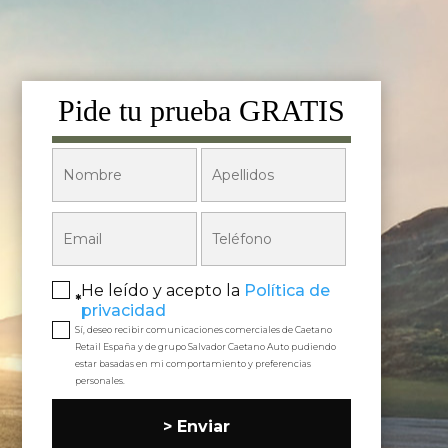
Pide tu prueba GRATIS
He leído y acepto la
Política de
*
privacidad
Sí, deseo recibir comunicaciones comerciales de Caetano
Retail España y de grupo Salvador Caetano Auto pudiendo
estar basadas en mi comportamiento y preferencias
personales.