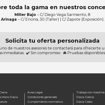
re toda la gama en nuestros conce
Miller Bajo
– C/ Diego Vega Sarmiento, 8
Arinaga
– C/ Encina, 30 (Taller) | C/ Zapote (Exposición).
Solicita tu oferta personalizada
uno de nuestros asesores te contactará para ofrecerte 
as inmediatas · ✔️ Sin compromiso · 🚘 Pruebas disponibles
Dacia
Aviso Legal
Trabaja con nosotros
a Mano Dacia
Condiciones generales
Dacia Galicia
uevos
Cumplimiento normativo
Dacia Cádiz