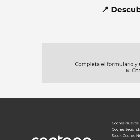
📍 Descub
Completa el formulario y 
📅 Cit
Coches Nuevos 
Coches Segund
Stock Coches N