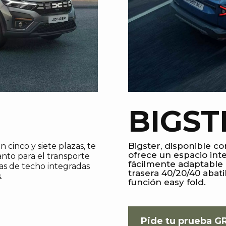
BIGST
Bigster, disponible co
 cinco y siete plazas, te
ofrece un espacio in
anto para el transporte
fácilmente adaptable 
ras de techo integradas
trasera 40/20/40 abat
.
función easy fold.
Pide tu prueba G