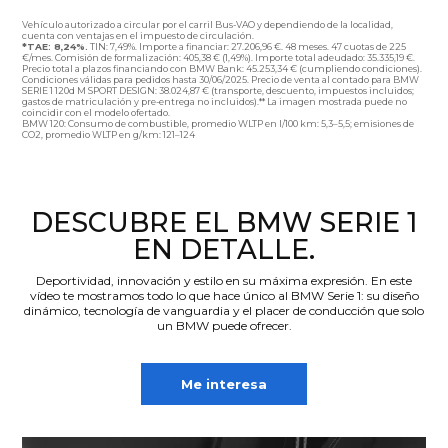
Vehículo autorizado a circular por el carril Bus-VAO y dependiendo de la localidad,
cuenta con ventajas en el impuesto de circulación.
*TAE: 8,24%.
TIN: 7,49%. Importe a financiar: 27.206,96 €. 48 meses. 47 cuotas de 225
€/mes. Comisión de formalización: 405,38 € (1,49%). Importe total adeudado: 35.335,19 €.
Precio total a plazos financiando con BMW Bank: 45.253,34 € (cumpliendo condiciones).
Condiciones válidas para pedidos hasta 30/06/2025. Precio de venta al contado para BMW
SERIE 1 120d M SPORT DESIGN: 38.024,87 € (transporte, descuento, impuestos incluidos;
gastos de matriculación y pre-entrega no incluidos).** La imagen mostrada puede no
coincidir con el modelo ofertado.
BMW 120: Consumo de combustible, promedio WLTP en l/100 km: 5,3–5,5; emisiones de
CO2, promedio WLTP en g/km: 121–124
DESCUBRE EL BMW SERIE 1
EN DETALLE.
Deportividad, innovación y estilo en su máxima expresión. En este
vídeo te mostramos todo lo que hace único al BMW Serie 1: su diseño
dinámico, tecnología de vanguardia y el placer de conducción que solo
un BMW puede ofrecer.
Me interesa
Reproductor