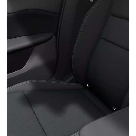
de
vídeo