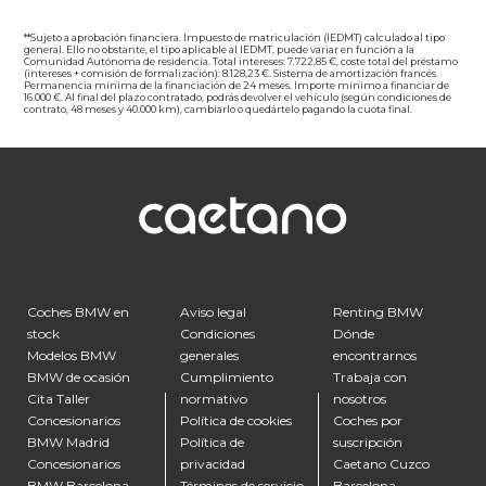
**Sujeto a aprobación financiera. Impuesto de matriculación (IEDMT) calculado al tipo
general. Ello no obstante, el tipo aplicable al IEDMT, puede variar en función a la
Comunidad Autónoma de residencia. Total intereses: 7.722,85 €, coste total del préstamo
(intereses + comisión de formalización): 8.128,23 €. Sistema de amortización francés.
Permanencia mínima de la financiación de 24 meses. Importe mínimo a financiar de
16.000 €. Al final del plazo contratado, podrás devolver el vehículo (según condiciones de
contrato, 48 meses y 40.000 km), cambiarlo o quedártelo pagando la cuota final.
Coches BMW en
Aviso legal
Renting BMW
stock
Condiciones
Dónde
Modelos BMW
generales
encontrarnos
BMW de ocasión
Cumplimiento
Trabaja con
Cita Taller
normativo
nosotros
Concesionarios
Política de cookies
Coches por
BMW Madrid
Política de
suscripción
Concesionarios
privacidad
Caetano Cuzco
BMW Barcelona
Términos de servicio
Barcelona