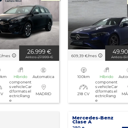
26.999 €
49.9
€/mes
609,39 €/mes
Antes: 27.999 €
Antes: 51
00km
Híbrido
Automatica
100km
Híbrido
Auto
component
component
s.vehicleCar
s.vehicleCar
d.formats.el
d.formats.el
CV
218 CV
MADRID
MÁ
ectricRang
ectricRang
e
e
Mercedes-Benz
Clase A
250 e