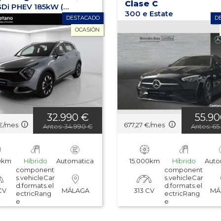
Clase C
1.6 T-GDi PHEV 185kW (252CV) Drive 4x4
300 e Estate
DESTACADO
D
OCASIÓN
32.990 €
55.9
€/mes
677,27 €/mes
Antes: 34.990 €
Antes: 6
0km
Híbrido
Automatica
15.000km
Híbrido
Auto
component
component
s.vehicleCar
s.vehicleCar
d.formats.el
d.formats.el
CV
313 CV
MÁLAGA
MÁ
ectricRang
ectricRang
e
e