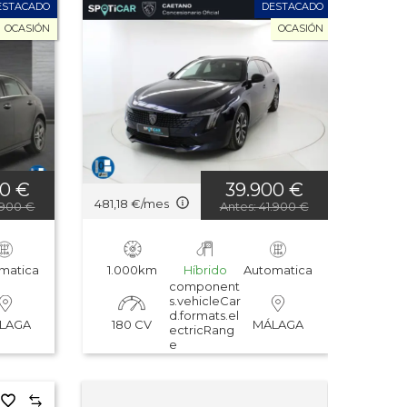
ESTACADO
DESTACADO
OCASIÓN
OCASIÓN
00 €
39.900 €
481,18 €/mes
.900 €
Antes: 41.900 €
matica
1.000km
Híbrido
Automatica
component
s.vehicleCar
d.formats.el
180 CV
LAGA
MÁLAGA
ectricRang
e