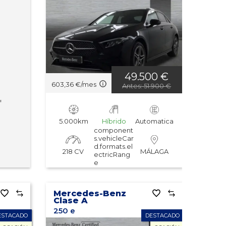
49.500 €
603,36 €/mes
Antes: 51.900 €
r
5.000km
Híbrido
Automatica
component
s.vehicleCar
d.formats.el
218 CV
MÁLAGA
ectricRang
e
Mercedes-Benz
Clase A
250 e
ESTACADO
DESTACADO