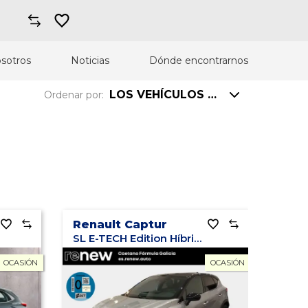
sotros
Noticias
Dónde encontrarnos
LOS VEHÍCULOS MÁS VISTOS
Ordenar por:
Precio: mayor a menor
Precio: menor a mayor
Km: mayor a menor
Renault Captur
Km: menor a mayor
SL E-TECH Edition Híbrido enchuf. 160cv
Año: mayor a menor
OCASIÓN
OCASIÓN
Año: menor a mayor