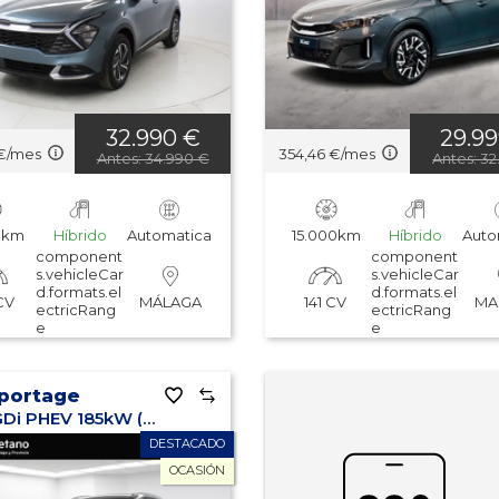
32.990 €
29.9
€/mes
354,46 €/mes
Antes: 34.990 €
Antes: 32
0km
Híbrido
Automatica
15.000km
Híbrido
Auto
component
component
s.vehicleCar
s.vehicleCar
d.formats.el
d.formats.el
CV
141 CV
MÁLAGA
MA
ectricRang
ectricRang
e
e
Sportage
1.6 T-GDi PHEV 185kW (252CV) Drive 4x4
DESTACADO
OCASIÓN