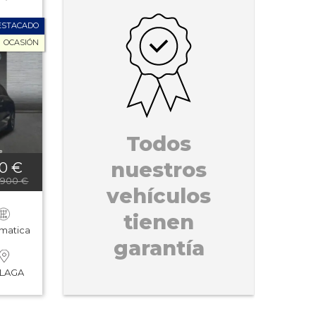
ESTACADO
OCASIÓN
Todos
nuestros
00 €
5.900 €
vehículos
tienen
matica
garantía
LAGA