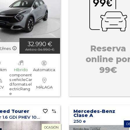
32.990 €
Reserva
€/mes
Antes: 34.990 €
online po
99€
00km
Híbrido
Automatica
component
s.vehicleCar
d.formats.el
CV
MÁLAGA
ectricRang
e
Ceed Tourer
Mercedes-Benz
Clase A
Tourer 1.6 GDi PHEV 104kW (141CV) eDrive
250 e
D
OCASIÓN