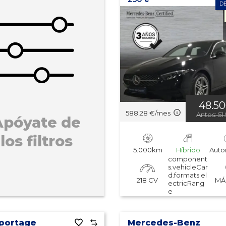
D
48.5
588,28 €/mes
Antes: 51
Apóyate de
los filtros
5.000km
Híbrido
Auto
component
s.vehicleCar
d.formats.el
218 CV
MÁ
ectricRang
e
Sportage
Mercedes-Benz