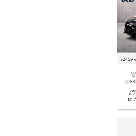
324,29 
15.0
141 