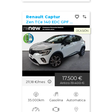
Renault Captur
Zen TCe 140 EDC GPF Micro Híbrido
OCASIÓN
17.500 €
211,18 €/mes
Antes: 19.400 €
35.000km
Gasolina
Automatica