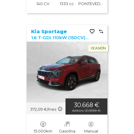
140 CV
1333 cc
PONTEVEDRA
Kia Sportage
1.6 T-GDi 110kW (150CV) MHEV Tech 4x2
OCASIÓN
30.668 €
372,09 €/mes
Antes: 31.999 €
15.000km
Gasolina
Manual