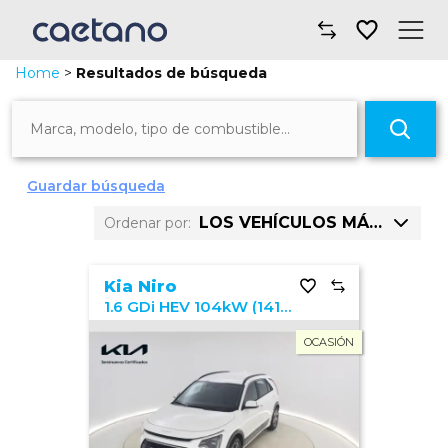
Home
>
Resultados de búsqueda
Comprar un coche
ECO
Taller y mantenimiento
744 coches encontrados
Financiación y seguros
Guardar búsqueda
LOS VEHÍCULOS MÁS VISTOS
Ordenar por:
Movilidad
Precio: mayor a menor
Sobre nosotros
Kia Niro
1.6 GDi HEV 104kW (141CV) Drive
Precio: menor a mayor
Noticias
OCASIÓN
Km: mayor a menor
Dónde encontrarnos
Km: menor a mayor