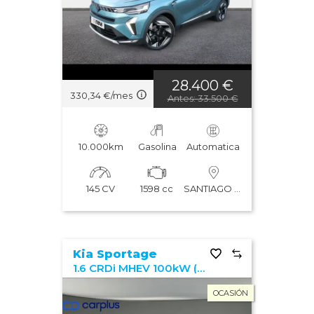
28.400 €
330,34 €/mes
Antes: 33.500 €
10.000km
Gasolina
Automatica
145 CV
1598 cc
SANTIAGO DE COMPOSTELA
Kia Sportage
1.6 CRDi MHEV 100kW (136CV) Drive 4x2
OCASIÓN