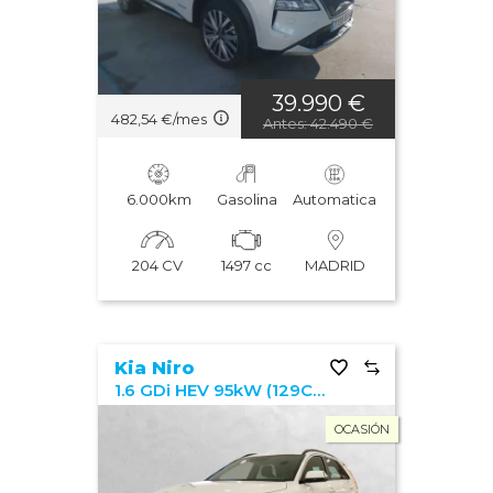
39.990 €
482,54 €/mes
Antes: 42.490 €
6.000km
Gasolina
Automatica
204 CV
1497 cc
MADRID
Kia Niro
1.6 GDi HEV 95kW (129CV) Drive
OCASIÓN