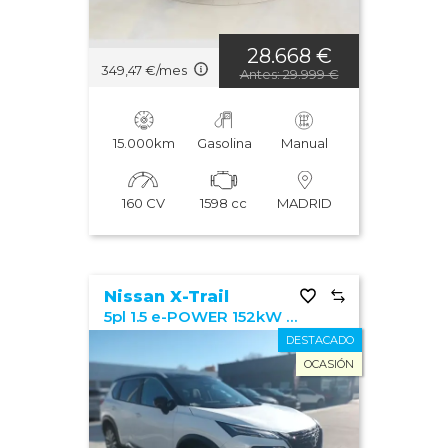
28.668 €
349,47 €/mes
Antes: 29.999 €
15.000km
Gasolina
Manual
160 CV
1598 cc
MADRID
Nissan X-Trail
5pl 1.5 e-POWER 152kW 4x2 A/T Tekna+
DESTACADO
OCASIÓN