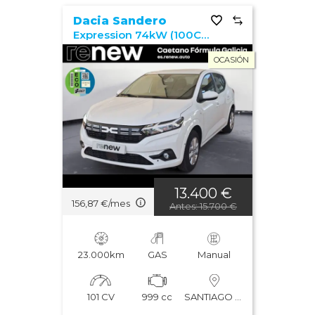
Dacia Sandero
Expression 74kW (100CV) ECO-G
OCASIÓN
13.400 €
156,87 €/mes
Antes: 15.700 €
23.000km
GAS
Manual
101 CV
999 cc
SANTIAGO DE COMPOSTELA