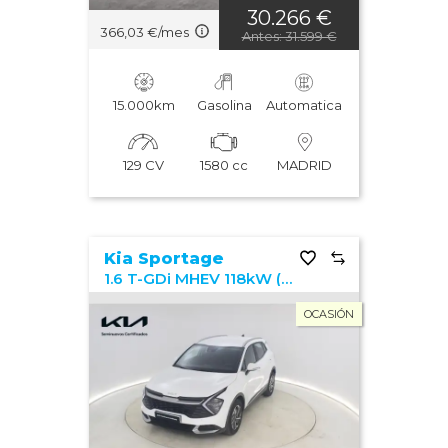
30.266 €
366,03 €/mes
Antes: 31.599 €
15.000km
Gasolina
Automatica
129 CV
1580 cc
MADRID
Kia Sportage
1.6 T-GDi MHEV 118kW (160CV) Drive 17"
OCASIÓN