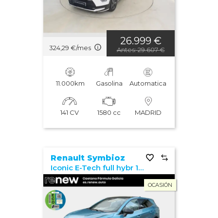
Año: mayor a menor
Año: menor a mayor
26.999 €
324,29 €/mes
Antes: 29.607 €
Potencia: mayor a menor
Potencia: menor a mayor
11.000km
Gasolina
Automatica
Los vehículos más vistos
141 CV
1580 cc
MADRID
Última actualización
Renault Symbioz
Iconic E-Tech full hybr 105kW (145CV)
OCASIÓN