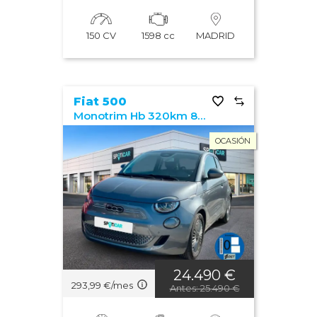
150 CV
1598 cc
MADRID
Fiat 500
Monotrim Hb 320km 85kW (118CV)
OCASIÓN
24.490 €
293,99 €/mes
Antes: 25.490 €