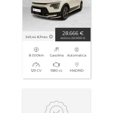
28.666 €
349,44 €/mes
Antes: 29.999 €
8.000km
Gasolina
Automatica
129 CV
1580 cc
MADRID