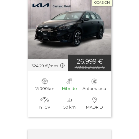
OCASIÓN
26.999 €
324,29 €/mes
Antes: 27.999 €
15.000km
Híbrido
Automatica
141 CV
50 km
MADRID