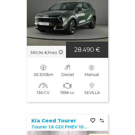
28.490 €
360,94 €/mes
26.300km
Diesel
Manual
136 CV
1598 cc
SEVILLA
Kia Ceed Tourer
Tourer 1.6 GDi PHEV 104kW (141CV) eDrive