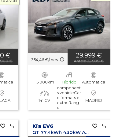
OCASIÓN
00 €
29.999 €
354,46 €/mes
6.900 €
Antes: 32.999 €
matica
15.000km
Híbrido
Automatica
component
s.vehicleCar
d.formats.el
141 CV
LAGA
MADRID
ectricRang
e
Kia EV6
GT 77,4kWh 430kW AWD (Long Range)