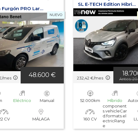
n
SL E-TECH Edition Híbrido enchuf. 160cv
eCitan Furgón PRO Largo
NUEVO
18.7
48.600 €
€/mes
232,42 €/mes
Antes: 2
m
Eléctrico
Manual
52.000km
Híbrido
Auto
component
s.vehicleCar
d.formats.el
22 CV
160 CV
MÁLAGA
L
ectricRang
e