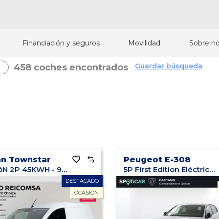
Financiación y seguros
Movilidad
Sobre no
Guardar búsqueda
458 coches encontrados
an Townstar
Peugeot E-308
FURGóN 2P 45KWH - 90KW (122CV) L1 E6D-FULL
5P First Edition Eléctrico 115kW (156CV)
DESTACADO
OCASIÓN