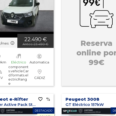
22.490 €
Reserva
€/mes
Antes: 23.490 €
online po
99€
00km
Eléctrico
Automatica
component
s.vehicleCar
d.formats.el
CV
CÁDIZ
ectricRang
e
eot e-Rifter
Peugeot 3008
e-Rifter Active Pack Standard 100kW
GT Eléctrico 157kW
DESTACADO
D