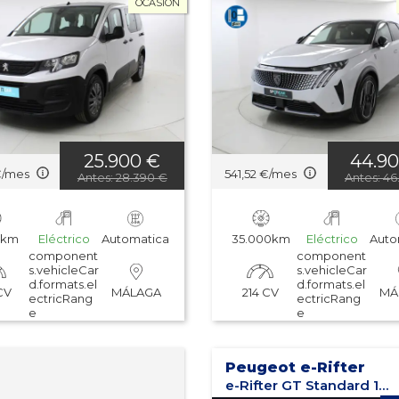
OCASIÓN
25.900 €
44.9
€/mes
541,52 €/mes
Antes: 28.390 €
Antes: 4
0km
Eléctrico
Automatica
35.000km
Eléctrico
Auto
component
component
s.vehicleCar
s.vehicleCar
d.formats.el
d.formats.el
CV
214 CV
MÁLAGA
MÁ
ectricRang
ectricRang
e
e
Peugeot e-Rifter
e-Rifter GT Standard 100kw