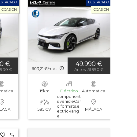
ESTACADO
DESTACADO
OCASIÓN
OCASIÓN
00 €
49.990 €
603,21 €/mes
9.900 €
Antes: 51.990 €
matica
15km
Eléctrico
Automatica
component
s.vehicleCar
d.formats.el
585 CV
LAGA
MÁLAGA
ectricRang
e