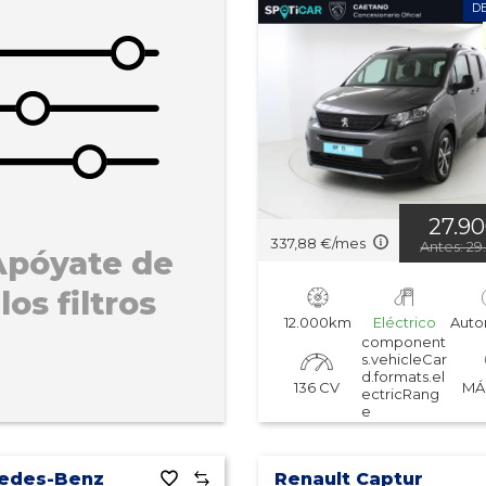
D
27.9
337,88 €/mes
Antes: 2
Apóyate de
los filtros
12.000km
Eléctrico
Auto
component
s.vehicleCar
d.formats.el
136 CV
MÁ
ectricRang
e
edes-Benz
Renault Captur