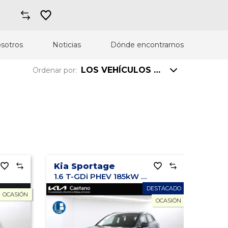
sotros
Noticias
Dónde encontrarnos
LOS VEHÍCULOS MÁS VISTOS
Ordenar por:
Precio: mayor a menor
Precio: menor a mayor
Km: mayor a menor
Kia Sportage
Km: menor a mayor
1.6 T-GDi PHEV 185kW Drive 17" 4x4
DESTACADO
Año: mayor a menor
OCASIÓN
OCASIÓN
Año: menor a mayor