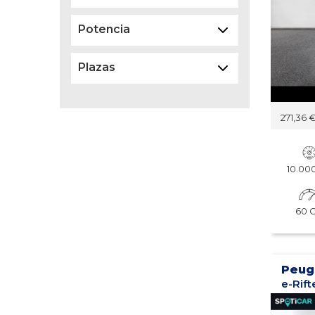
Potencia
Plazas
271,36 
Borrar
10.0
60 
Peug