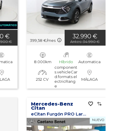
Potencia: mayor a
menor
Potencia: menor a
mayor
Los vehículos más
00 €
32.990 €
vistos
399,58 €/mes
8.900 €
Antes: 34.990 €
Última actualización
matica
8.000km
Híbrido
Automatica
component
s.vehicleCar
d.formats.el
252 CV
LAGA
MÁLAGA
ectricRang
e
Mercedes-Benz
Citan
eCitan Furgón PRO Largo
NUEVO