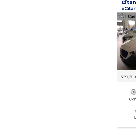
Cita
589,78 
0k
1