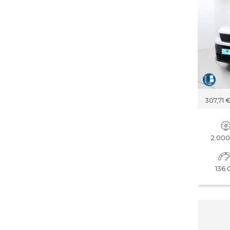
307,71 
2.00
136 