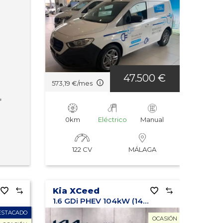
47.500 €
573,19 €/mes
r
0km
Eléctrico
Manual
122 CV
MÁLAGA
Kia XCeed
1.6 GDi PHEV 104kW (141CV) eTech
ESTACADO
OCASIÓN