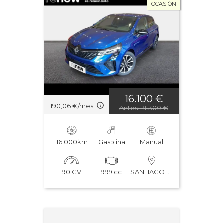
OCASIÓN
16.100 €
190,06 €/mes
Antes: 19.300 €
16.000km
Gasolina
Manual
90 CV
999 cc
SANTIAGO DE COMPOSTELA