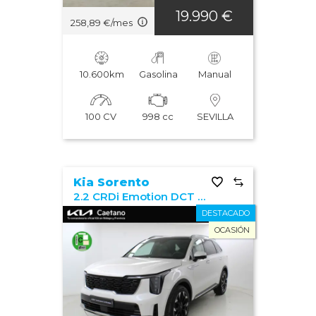
19.990 €
258,89 €/mes
10.600km
Gasolina
Manual
100 CV
998 cc
SEVILLA
Kia Sorento
2.2 CRDi Emotion DCT 4x2 7pl
DESTACADO
OCASIÓN