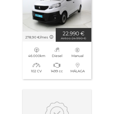
22.990 €
278,90 €/mes
Antes: 24.990 €
46.000km
Diesel
Manual
102 CV
1499 cc
MÁLAGA