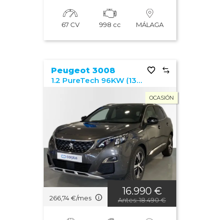
67 CV
998 cc
MÁLAGA
Peugeot 3008
1.2 PureTech 96KW (130CV) S&S GT Line
OCASIÓN
16.990 €
266,74 €/mes
Antes: 18.490 €