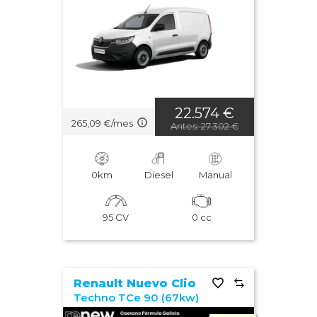
22.574 €
265,09 €/mes
Antes: 27.302 €
0km
Diesel
Manual
95 CV
0 cc
Renault Nuevo Clio
Techno TCe 90 (67kw)