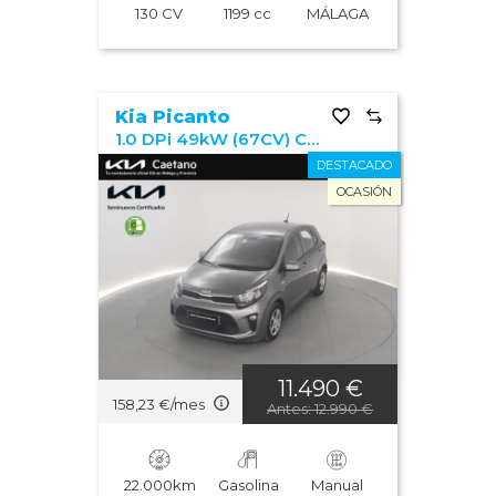
130 CV
1199 cc
MÁLAGA
Kia Picanto
1.0 DPi 49kW (67CV) Concept
DESTACADO
OCASIÓN
11.490 €
158,23 €/mes
Antes: 12.990 €
22.000km
Gasolina
Manual