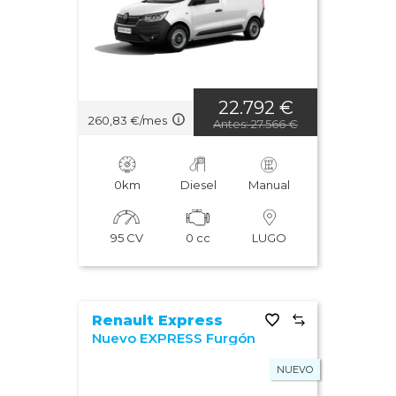
22.792 €
260,83 €/mes
Antes: 27.566 €
0km
Diesel
Manual
95 CV
0 cc
LUGO
Renault Express
Nuevo EXPRESS Furgón
NUEVO