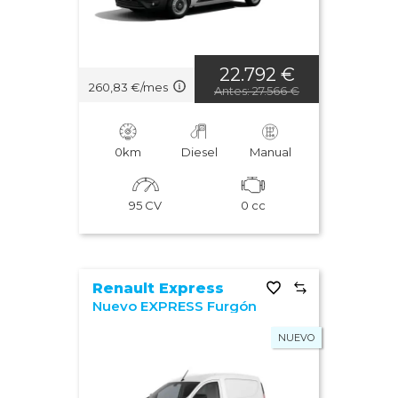
Año: mayor a menor
Año: menor a mayor
22.792 €
260,83 €/mes
Antes: 27.566 €
Potencia: mayor a menor
Potencia: menor a mayor
0km
Diesel
Manual
Los vehículos más vistos
95 CV
0 cc
Última actualización
Renault Express
Nuevo EXPRESS Furgón
NUEVO