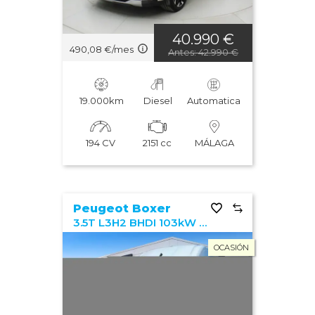
40.990 €
490,08 €/mes
Antes: 42.990 €
19.000km
Diesel
Automatica
194 CV
2151 cc
MÁLAGA
Peugeot Boxer
3.5T L3H2 BHDI 103kW (140CV) Heavy Duty
OCASIÓN