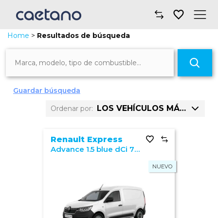
Home
>
Resultados de búsqueda
Comprar un coche
C
Taller y mantenimiento
666 coches encontrados
Financiación y seguros
Guardar búsqueda
LOS VEHÍCULOS MÁS VISTOS
Ordenar por:
Movilidad
Precio: mayor a menor
Sobre nosotros
Renault Express
Advance 1.5 blue dCi 70 kw (95cv)
Precio: menor a mayor
Noticias
NUEVO
Km: mayor a menor
Dónde encontrarnos
Km: menor a mayor