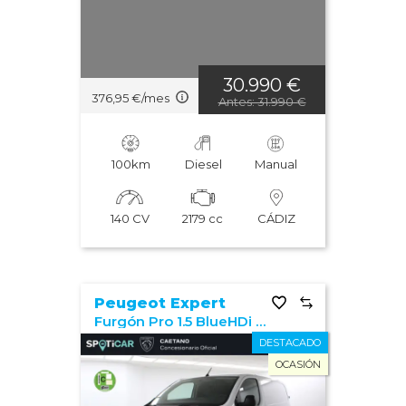
30.990 €
376,95 €/mes
Antes: 31.990 €
100km
Diesel
Manual
140 CV
2179 cc
CÁDIZ
Peugeot Expert
Furgón Pro 1.5 BlueHDi 100 S&S Standard
DESTACADO
OCASIÓN