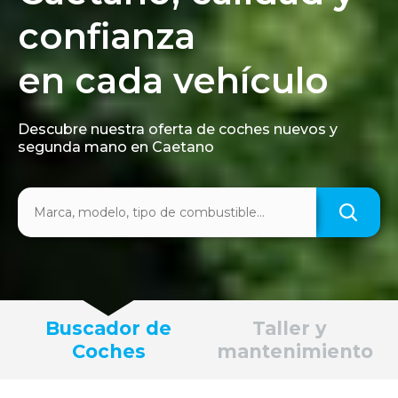
confianza
reparación ahora de
en cada vehículo
tu coche en uno de
nuestros 85 talleres
Descubre nuestra oferta de coches nuevos y
segunda mano en Caetano
Contacto
Buscador de
Taller y
Coches
mantenimiento