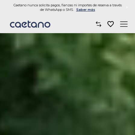
Caetano nunca solicita pagos, fianzas ni importes de reserva a través
×
de WhatsApp o SMS.
Saber más
Comprar un coche
Taller y mantenimiento
Financiación y seguros
Movilidad
Sobre nosotros
Noticias
Dónde encontrarnos